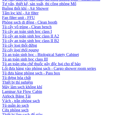
Tư vấn, thiết kế, sản xuất, thi công phòng Mổ
Buồng thổi khí - Air Shower
Tấm lọc khí - Air filter
Fan filter unit - FFU
Phòng sạch di động - Clean booth
Tủ cấy vô trùng - Clean bench
Tủ cấy an toàn sinh học class I
Tủ cấy an toàn sinh học class II A2
Tủ cấy an toàn sinh học class II B2
Tủ cấy loại thổi đứng
Tủ cấy loại thổi ngang
Tủ an toàn sinh học - Biological Satety Cabinet
Tủ an toàn sinh học class III
Tủ an toàn pha chế thuốc gây độc hại cho tế bào
Lối đưa hàng vào phòng sạch - Cargo shower room series
Tủ đưa hàng phòng sạch - Pass box
Tủ đựng hóa chất
Thiết bị thí nghiệm
Máy làm sạch không khí
Laminar Air Flow Cabin
Airlock Băng Tải
Vách - trần phòng sạch
Tủ quần áo sạch
Cửa phòng sạch
Thiết bị làm sạch đế giày