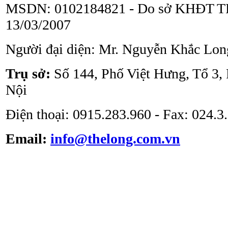
MSDN: 0102184821 - Do sở KHĐT TP
13/03/2007
Tủ an toàn sinh học
ATV - BSC - 1000 II A2
Người đại diện: Mr. Nguyễn Khắc Lon
Trụ sở:
Số 144, Phố Việt Hưng, Tổ 3,
Nội
Điện thoại: 0915.283.960 - Fax: 024.
Tủ cấy vô trùng ATV -
VS -1301L
Email:
info@thelong.com.vn
Tủ cấy vô trùng loại thổi