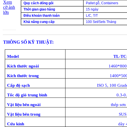
Xem
Quy cách đóng gói
Pallet gỗ, Containers
cỡ ảnh
Thời gian giao hàng
15 ngày
lớn
Điều khoản thanh toán
L/C, T/T
Khả năng cung cấp
100 Set/Sets Tháng
THÔNG SỐ KỸ THUẬT:
Model
TL-TC
Kích thước ngoài
1460*80
Kích thước trong
1400*50
Cấp độ sạch
ISO 5, 100 Grad
Tốc độ gió trung bình
0.3-0
Vật liệu bên ngoài
thép sơn 
Vật liệu bên trong
SUS
Cửa kính
dày