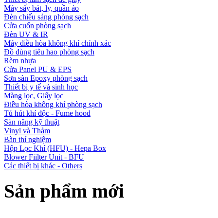
Máy sấy bát, ly, quần áo
Đèn chiếu sáng phòng sạch
Cửa cuốn phòng sạch
Đèn UV & IR
Máy điều hòa không khí chính xác
Đồ dùng tiêu hao phòng sạch
Rèm nhựa
Cửa Panel PU & EPS
Sơn sàn Epoxy phòng sạch
Thiết bị y tế và sinh học
Màng lọc, Giấy lọc
Điều hòa không khí phòng sạch
Tủ hút khí độc - Fume hood
Sàn nâng kỹ thuật
Vinyl và Thảm
Bàn thí nghiệm
Hộp Lọc Khí (HFU) - Hepa Box
Blower Fiilter Unit - BFU
Các thiết bị khác - Others
Sản phẩm mới