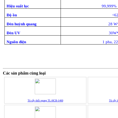
Hiệu suất lọc
99,999% 
Độ ồn
<6
Đèn huỳnh quang
28 W*
Đèn UV
30W*
Nguồn điện
1 pha, 2
Các sản phẩm cùng loại
Tủ cấy thổi ngang TL-HCB-1400
Tủ cấy 