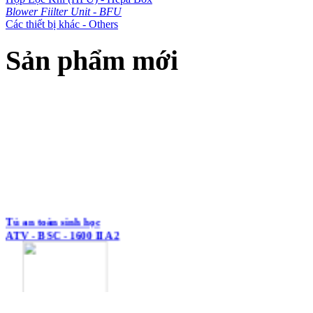
Blower Fiilter Unit - BFU
Các thiết bị khác - Others
Sản phẩm mới
Tủ an toàn sinh học
ATV - BSC - 1600 II A2