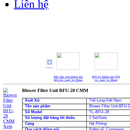
Liên hệ
Máy làm sạch không khí
Hộp lọc không khí (hộp
(hộp lọc, quạt, lọc Hepa)
lọc, quạt, lọc Hepa)
BFU - 35CMM
BFU - 28CMM
Blower Filter Unit BFU-28 CMM
Xuất Xứ
Thế Long-Việt Nam
Tên sản phẩm
Blower Filter Unit-BFU
Số Model
TL–BFU–28
Số lượng đặt hàng tối thiểu
1 Set/Sets
Cảng
Hải Phòng
Xem
Quy cách đóng gói
Pallet gỗ, Containers