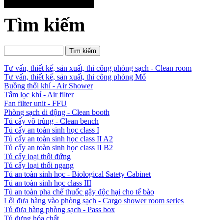
Tìm kiếm
Tư vấn, thiết kế, sản xuất, thi công phòng sạch - Clean room
Tư vấn, thiết kế, sản xuất, thi công phòng Mổ
Buồng thổi khí - Air Shower
Tấm lọc khí - Air filter
Fan filter unit - FFU
Phòng sạch di động - Clean booth
Tủ cấy vô trùng - Clean bench
Tủ cấy an toàn sinh học class I
Tủ cấy an toàn sinh học class II A2
Tủ cấy an toàn sinh học class II B2
Tủ cấy loại thổi đứng
Tủ cấy loại thổi ngang
Tủ an toàn sinh học - Biological Satety Cabinet
Tủ an toàn sinh học class III
Tủ an toàn pha chế thuốc gây độc hại cho tế bào
Lối đưa hàng vào phòng sạch - Cargo shower room series
Tủ đưa hàng phòng sạch - Pass box
Tủ đựng hóa chất