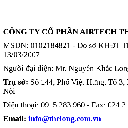
Tủ an toàn sinh học
ATV - BSC - 1300 II A2
CÔNG TY CỔ PHẦN AIRTECH T
MSDN: 0102184821 - Do sở KHĐT TP
13/03/2007
Người đại diện: Mr. Nguyễn Khắc Lon
Tủ an toàn sinh học
ATV - BSC - 1000 II A2
Trụ sở:
Số 144, Phố Việt Hưng, Tổ 3,
Nội
Điện thoại: 0915.283.960 - Fax: 024.
Email:
info@thelong.com.vn
Tủ cấy vô trùng ATV -