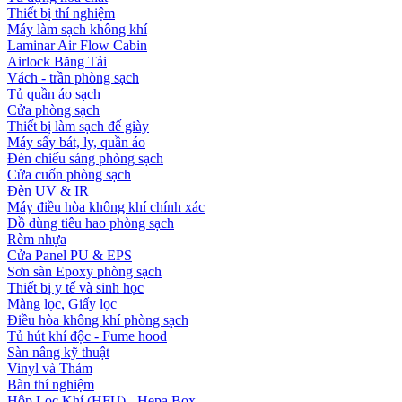
Thiết bị thí nghiệm
Máy làm sạch không khí
Laminar Air Flow Cabin
Airlock Băng Tải
Vách - trần phòng sạch
Tủ quần áo sạch
Cửa phòng sạch
Thiết bị làm sạch đế giày
Máy sấy bát, ly, quần áo
Đèn chiếu sáng phòng sạch
Cửa cuốn phòng sạch
Đèn UV & IR
Máy điều hòa không khí chính xác
Đồ dùng tiêu hao phòng sạch
Rèm nhựa
Cửa Panel PU & EPS
Sơn sàn Epoxy phòng sạch
Thiết bị y tế và sinh học
Màng lọc, Giấy lọc
Điều hòa không khí phòng sạch
Tủ hút khí độc - Fume hood
Sàn nâng kỹ thuật
Vinyl và Thảm
Bàn thí nghiệm
Hộp Lọc Khí (HFU) - Hepa Box