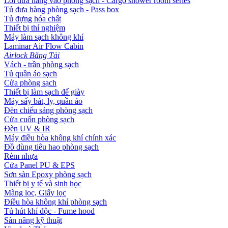
Lối đưa hàng vào phòng sạch - Cargo shower room series
Tủ đưa hàng phòng sạch - Pass box
Tủ đựng hóa chất
Thiết bị thí nghiệm
Máy làm sạch không khí
Laminar Air Flow Cabin
Airlock Băng Tải
Vách - trần phòng sạch
Tủ quần áo sạch
Cửa phòng sạch
Thiết bị làm sạch đế giày
Máy sấy bát, ly, quần áo
Đèn chiếu sáng phòng sạch
Cửa cuốn phòng sạch
Đèn UV & IR
Máy điều hòa không khí chính xác
Đồ dùng tiêu hao phòng sạch
Rèm nhựa
Cửa Panel PU & EPS
Sơn sàn Epoxy phòng sạch
Thiết bị y tế và sinh học
Màng lọc, Giấy lọc
Điều hòa không khí phòng sạch
Tủ hút khí độc - Fume hood
Sàn nâng kỹ thuật