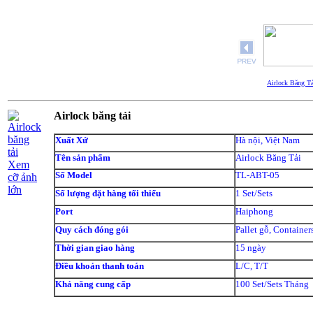
Airlock Băng Tả
Airlock băng tải
Xuất Xứ
Hà nội, Việt Nam
Tên sản phẩm
Airlock Băng Tải
Xem
Số Model
TL-ABT-05
cỡ ảnh
lớn
Số lượng đặt hàng tối thiểu
1 Set/Sets
Port
Haiphong
Quy cách đóng gói
Pallet gỗ, Container
Thời gian giao hàng
15 ngày
Điều khoản thanh toán
L/C, T/T
Khả năng cung cấp
100 Set/Sets Tháng