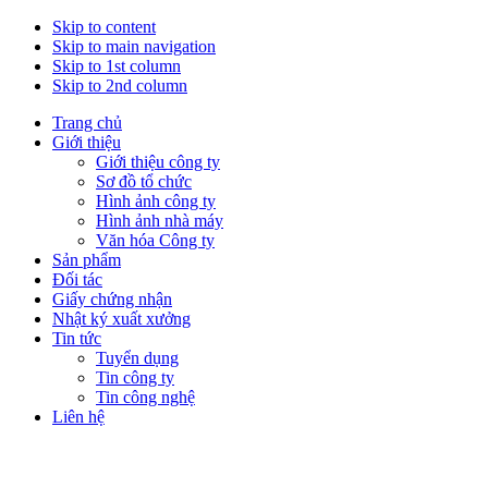
Skip to content
Skip to main navigation
Skip to 1st column
Skip to 2nd column
Trang chủ
Giới thiệu
Giới thiệu công ty
Sơ đồ tổ chức
Hình ảnh công ty
Hình ảnh nhà máy
Văn hóa Công ty
Sản phẩm
Đối tác
Giấy chứng nhận
Nhật ký xuất xưởng
Tin tức
Tuyển dụng
Tin công ty
Tin công nghệ
Liên hệ