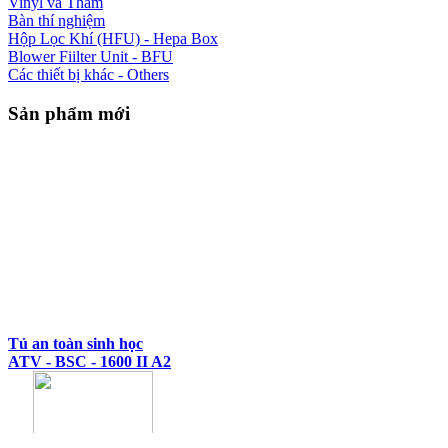
Vinyl và Thảm
Bàn thí nghiệm
Hộp Lọc Khí (HFU) - Hepa Box
Blower Fiilter Unit - BFU
Các thiết bị khác - Others
Sản phẩm mới
Tủ an toàn sinh học
ATV - BSC - 1600 II A2