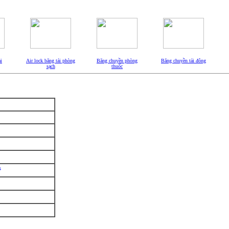
i
Air lock băng tải phòng
Băng chuyền phòng
Băng chuyền tải đông
sạch
thuốc
s