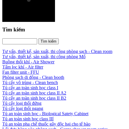
Tìm kiếm
Tư vấn, thiết kế, sản xuất, thi công phòng sạch - Clean room
Tư vấn, thiết kế, sản xuất, thi công phòng Mổ
Buồng thổi khí - Air Shower
Tấm lọc khí - Air filter
Fan filter unit - FFU
Phòng sạch di động - Clean booth
Tủ cấy vô trùng - Clean bench
Tủ cấy an toàn sinh học class I
Tủ cấy an toàn sinh học class II A2
Tủ cấy an toàn sinh học class II B2
Tủ cấy loại thổi đứng
Tủ cấy loại thổi ngang
Tủ an toàn sinh học - Biological Satety Cabinet
Tủ an toàn sinh học class III
Tủ an toàn pha chế thuốc gây độc hại cho tế bào