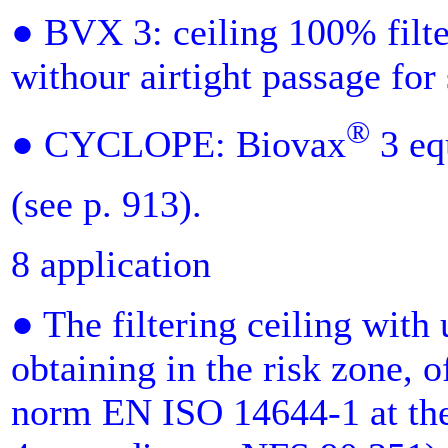
● BVX 3: ceiling 100% filter
withour airtight passage for 
®
● CYCLOPE: Biovax
3 eq
(see p. 913).
8 application
● The filtering ceiling with
obtaining in the risk zone, o
norm EN ISO 14644-1 at the 