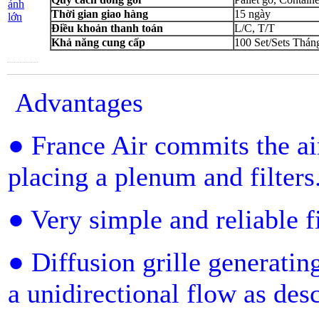
ảnh
Thời gian giao hàng
15 ngày
lớn
Điều khoản thanh toán
L/C, T/T
Khả năng cung cấp
100 Set/Sets Thán
Advantages
● France Air commits the ai
placing a plenum and filters
● Very simple and reliable f
● Diffusion grille generating
a unidirectional flow as de