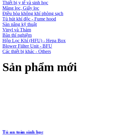
Thiết bị y tế và sinh học
Màng lọc, Giấy lọc
Điều hòa không khí phòng sạch
Tủ hút khí độc - Fume hood
Sàn nâng kỹ thuật
Vinyl và Thảm
Bàn thí nghiệm
Hộp Lọc Khí (HFU) - Hepa Box
Blower Fiilter Unit - BFU
Các thiết bị khác - Others
Sản phẩm mới
Tủ an toàn sinh học
ATV - BSC - 1600 II A2