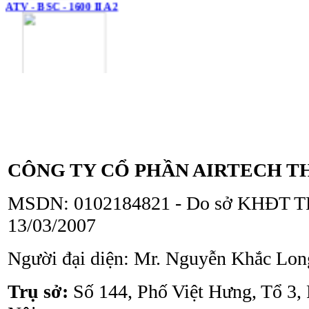
Tủ an toàn sinh học
ATV - BSC - 1300 II A2
CÔNG TY CỔ PHẦN AIRTECH T
MSDN: 0102184821 - Do sở KHĐT TP
13/03/2007
Tủ an toàn sinh học
Người đại diện: Mr. Nguyễn Khắc Lon
ATV - BSC - 1000 II A2
Trụ sở:
Số 144, Phố Việt Hưng, Tổ 3,