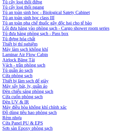
Tủ cấy loại thổi đứng
Tủ cấy loại thổi ngang
Tủ an toàn sinh học - Biological Satety Cabinet
Tủ an toàn sinh học class III
Tủ an toàn pha chế thuốc gây độc hại cho tế bào
Lối đưa hàng vào phòng sạch - Cargo shower room series
Tủ đưa hàng phòng sạch - Pass box
Tủ đựng hóa chất
Thiết bị thí nghiệm
Máy làm sạch không khí
Laminar Air Flow Cabin
Airlock Băng Tải
Vách - trần phòng sạch
Tủ quần áo sạch
Cửa phòng sạch
Thiết bị làm sạch đế giày
Máy sấy bát, ly, quần áo
Đèn chiếu sáng phòng sạch
Cửa cuốn phòng sạch
Đèn UV & IR
Máy điều hòa không khí chính xác
Đồ dùng tiêu hao phòng sạch
Rèm nhựa
Cửa Panel PU & EPS
Sơn sàn Epoxy phòng sạch