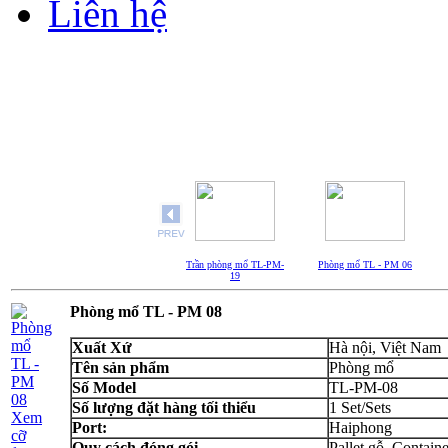
Liên hệ
Trần phòng mổ TL-PM-
Phòng mổ TL - PM 06
19
Phòng mổ TL - PM 08
Xuất Xứ
Hà nội, Việt Nam
Tên sản phẩm
Phòng mổ
Số Model
TL-PM-08
Số lượng đặt hàng tối thiểu
1 Set/Sets
Xem
Port:
Haiphong
cỡ
Quy cách đóng gói
Pallet gỗ, Containe