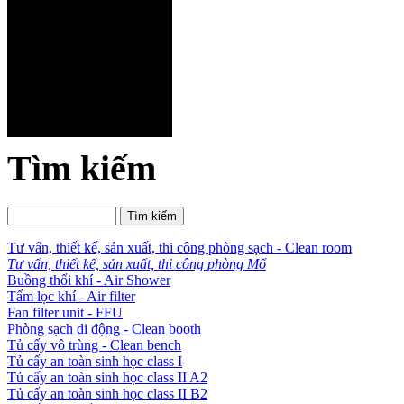
Tìm kiếm
Tư vấn, thiết kế, sản xuất, thi công phòng sạch - Clean room
Tư vấn, thiết kế, sản xuất, thi công phòng Mổ
Buồng thổi khí - Air Shower
Tấm lọc khí - Air filter
Fan filter unit - FFU
Phòng sạch di động - Clean booth
Tủ cấy vô trùng - Clean bench
Tủ cấy an toàn sinh học class I
Tủ cấy an toàn sinh học class II A2
Tủ cấy an toàn sinh học class II B2