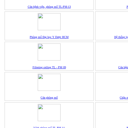
Cửa bệnh viện, phòng mổ TL-PM-13
P
Phòng mổ Đại học Y Dược HCM
Hệ thống l
Filtering ceiling TL - PM 09
Cửa bện
Cửa phòng mổ
Chậu r
Vách phòng mổ TL-PM-11
P