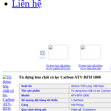
Liên hệ
Tủ đựng hóa chất không
Tủ đựng hóa chất không
có lọc Carbon ATV-CSC
có lọc than hoạt tính
900
Tủ đựng hóa chất có lọc Carbon ATV-BFH 1800
Xuất Xứ
Airtech Thế Long, Việt Nam
Tên sản phẩm
Tủ đựng hóa chất có lọc Cacbon
Model
ATV-BFH 1800
Số lượng đặt hàng tối thiểu
1 Set/Sets
Cảng
Hải Phòng
Quy cách đóng gói
Pallet gỗ, Containers