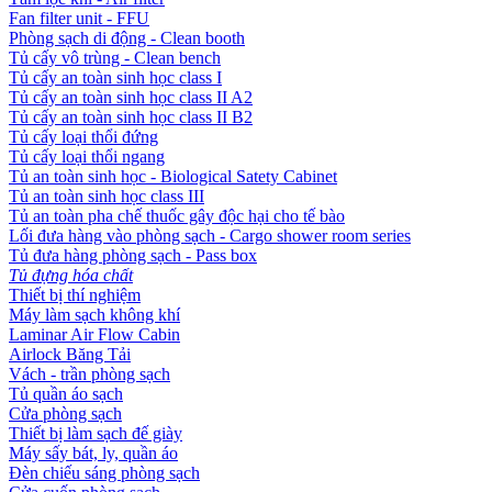
Fan filter unit - FFU
Phòng sạch di động - Clean booth
Tủ cấy vô trùng - Clean bench
Tủ cấy an toàn sinh học class I
Tủ cấy an toàn sinh học class II A2
Tủ cấy an toàn sinh học class II B2
Tủ cấy loại thổi đứng
Tủ cấy loại thổi ngang
Tủ an toàn sinh học - Biological Satety Cabinet
Tủ an toàn sinh học class III
Tủ an toàn pha chế thuốc gây độc hại cho tế bào
Lối đưa hàng vào phòng sạch - Cargo shower room series
Tủ đưa hàng phòng sạch - Pass box
Tủ đựng hóa chất
Thiết bị thí nghiệm
Máy làm sạch không khí
Laminar Air Flow Cabin
Airlock Băng Tải
Vách - trần phòng sạch
Tủ quần áo sạch
Cửa phòng sạch
Thiết bị làm sạch đế giày
Máy sấy bát, ly, quần áo
Đèn chiếu sáng phòng sạch