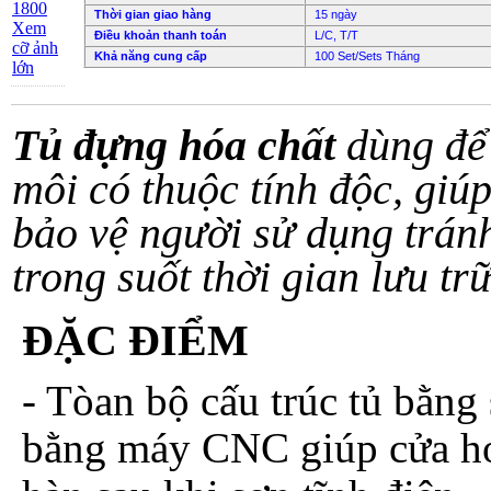
Thời gian giao hàng
15 ngày
Xem
Điều khoản thanh toán
L/C, T/T
cỡ ảnh
Khả năng cung cấp
100 Set/Sets Tháng
lớn
Tủ đựng hóa chất
dùng để 
môi có thuộc tính độc, giú
bảo vệ người sử dụng tránh
trong suốt thời gian lưu t
ĐẶC ĐIỂM
- Tòan bộ cấu trúc tủ bằn
bằng máy CNC giúp cửa ho