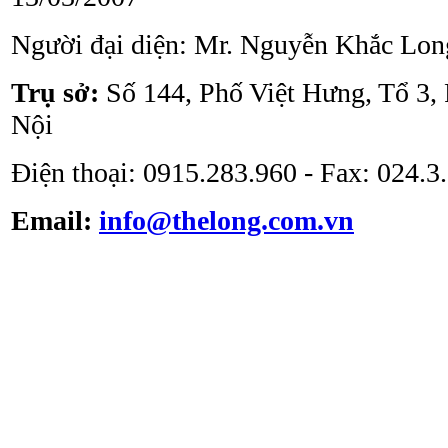
Người đại diện: Mr. Nguyễn Khắc Lon
Tủ an toàn sinh học
ATV - BSC - 1000 II A2
Trụ sở:
Số 144, Phố Việt Hưng, Tổ 3,
Nội
Điện thoại: 0915.283.960 - Fax: 024.
Email:
info@thelong.com.vn
Tủ cấy vô trùng ATV -
VS -1301L
Tủ cấy vô trùng loại thổi