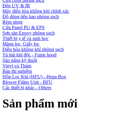
Cửa cuốn phòng sạch
Đèn UV & IR
Máy điều hòa không khí chính xác
Đồ dùng tiêu hao phòng sạch
Rèm nhựa
Cửa Panel PU & EPS
Sơn sàn Epoxy phòng sạch
Thiết bị y tế và sinh học
Màng lọc, Giấy lọc
Điều hòa không khí phòng sạch
Tủ hút khí độc - Fume hood
Sàn nâng kỹ thuật
Vinyl và Thảm
Bàn thí nghiệm
Hộp Lọc Khí (HFU) - Hepa Box
Blower Fiilter Unit - BFU
Các thiết bị khác - Others
Sản phẩm mới