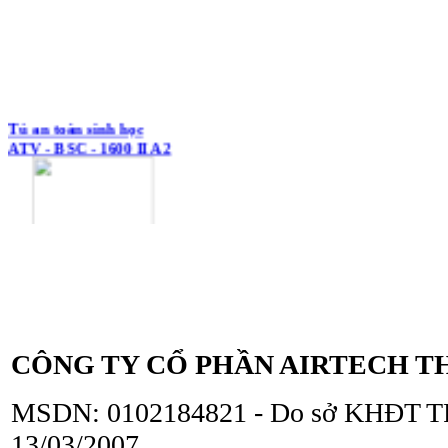
Tủ an toàn sinh học
ATV - BSC - 1600 II A2
Tủ an toàn sinh học
ATV - BSC - 1300 II A2
CÔNG TY CỔ PHẦN AIRTECH T
MSDN: 0102184821 - Do sở KHĐT TP
13/03/2007