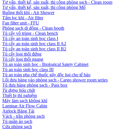
Tư vấn, thiết kế, sản xuất, thi công phòng sạch - Clean room
Tư vấn, thiết kế, sản xuất, thi công phòng Mổ
Buồng thổi khí - Air Shower
Tấm lọc khí - Air filter
Fan filter unit - FFU
Phòng sạch di động - Clean booth
Tủ cấy vô trùng - Clean bench
Tủ cấy an toàn sinh học class I
Tủ cấy an toàn sinh học class II A2
Tủ cấy an toàn sinh học class II B2
Tủ cấy loại thổi đứng
Tủ cấy loại thổi ngang
Tủ an toàn sinh học - Biological Satety Cabinet
Tủ an toàn sinh học class III
Tủ an toàn pha chế thuốc gây độc hại cho tế bào
Lối đưa hàng vào phòng sạch - Cargo shower room series
Tủ đưa hàng phòng sạch - Pass box
Tủ đựng hóa chất
Thiết bị thí nghiệm
Máy làm sạch không khí
Laminar Air Flow Cabin
Airlock Băng Tải
Vách - trần phòng sạch
Tủ quần áo sạch
Cửa phòng sạch