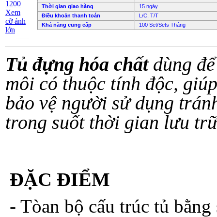
Thời gian giao hàng
15 ngày
Xem
Điều khoản thanh toán
L/C, T/T
cỡ ảnh
Khả năng cung cấp
100 Set/Sets Tháng
lớn
Tủ đựng hóa chất
dùng để 
môi có thuộc tính độc, giú
bảo vệ người sử dụng tránh
trong suốt thời gian lưu t
ĐẶC ĐIỂM
- Tòan bộ cấu trúc tủ bằn