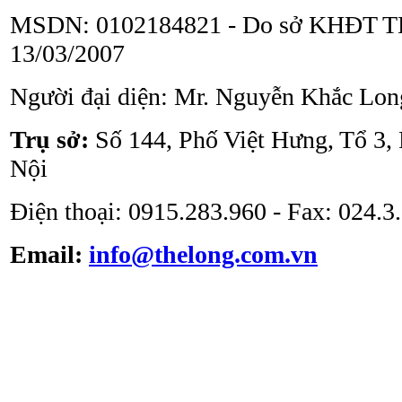
MSDN: 0102184821 - Do sở KHĐT TP
13/03/2007
Người đại diện: Mr. Nguyễn Khắc Lon
Tủ an toàn sinh học
ATV - BSC - 1000 II A2
Trụ sở:
Số 144, Phố Việt Hưng, Tổ 3,
Nội
Điện thoại: 0915.283.960 - Fax: 024.
Email:
info@thelong.com.vn
Tủ cấy vô trùng ATV -
VS -1301L