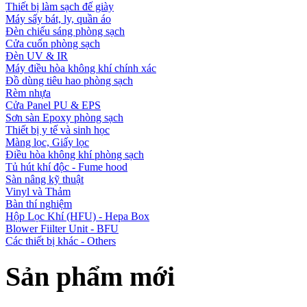
Thiết bị làm sạch đế giày
Máy sấy bát, ly, quần áo
Đèn chiếu sáng phòng sạch
Cửa cuốn phòng sạch
Đèn UV & IR
Máy điều hòa không khí chính xác
Đồ dùng tiêu hao phòng sạch
Rèm nhựa
Cửa Panel PU & EPS
Sơn sàn Epoxy phòng sạch
Thiết bị y tế và sinh học
Màng lọc, Giấy lọc
Điều hòa không khí phòng sạch
Tủ hút khí độc - Fume hood
Sàn nâng kỹ thuật
Vinyl và Thảm
Bàn thí nghiệm
Hộp Lọc Khí (HFU) - Hepa Box
Blower Fiilter Unit - BFU
Các thiết bị khác - Others
Sản phẩm mới