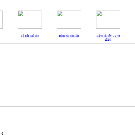
m
Tủ hút khí độc
Băng tải con lăn
Băng tải sấy UV tự
động