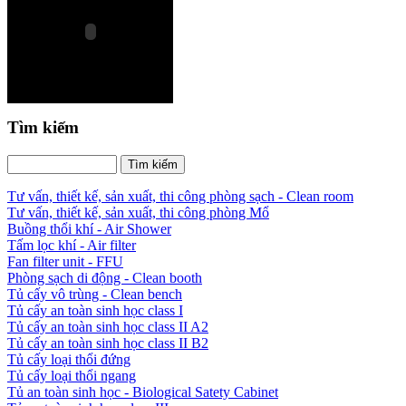
Tìm kiếm
Tư vấn, thiết kế, sản xuất, thi công phòng sạch - Clean room
Tư vấn, thiết kế, sản xuất, thi công phòng Mổ
Buồng thổi khí - Air Shower
Tấm lọc khí - Air filter
Fan filter unit - FFU
Phòng sạch di động - Clean booth
Tủ cấy vô trùng - Clean bench
Tủ cấy an toàn sinh học class I
Tủ cấy an toàn sinh học class II A2
Tủ cấy an toàn sinh học class II B2
Tủ cấy loại thổi đứng
Tủ cấy loại thổi ngang
Tủ an toàn sinh học - Biological Satety Cabinet