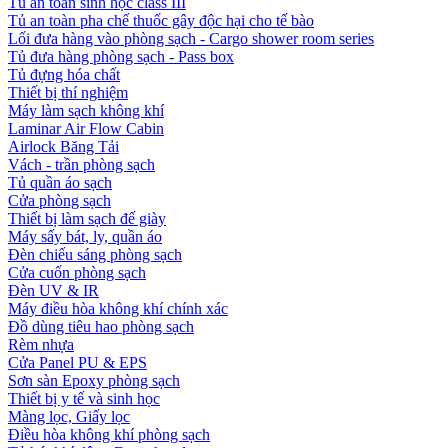
Tủ an toàn sinh học class III
Tủ an toàn pha chế thuốc gây độc hại cho tế bào
Lối đưa hàng vào phòng sạch - Cargo shower room series
Tủ đưa hàng phòng sạch - Pass box
Tủ đựng hóa chất
Thiết bị thí nghiệm
Máy làm sạch không khí
Laminar Air Flow Cabin
Airlock Băng Tải
Vách - trần phòng sạch
Tủ quần áo sạch
Cửa phòng sạch
Thiết bị làm sạch đế giày
Máy sấy bát, ly, quần áo
Đèn chiếu sáng phòng sạch
Cửa cuốn phòng sạch
Đèn UV & IR
Máy điều hòa không khí chính xác
Đồ dùng tiêu hao phòng sạch
Rèm nhựa
Cửa Panel PU & EPS
Sơn sàn Epoxy phòng sạch
Thiết bị y tế và sinh học
Màng lọc, Giấy lọc
Điều hòa không khí phòng sạch