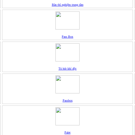
Bàn thí nghiệm trung tâm
Pass Box
Tủ hút khí độc
Passbox
Palet