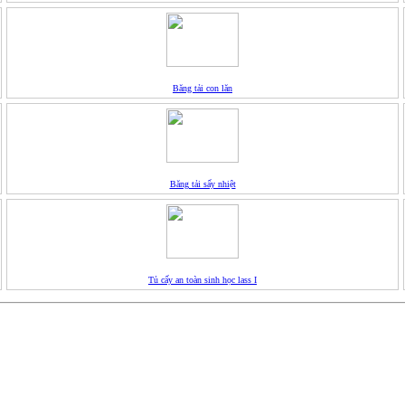
Băng tải con lăn
Băng tải sấy nhiệt
Tủ cấy an toàn sinh học lass I