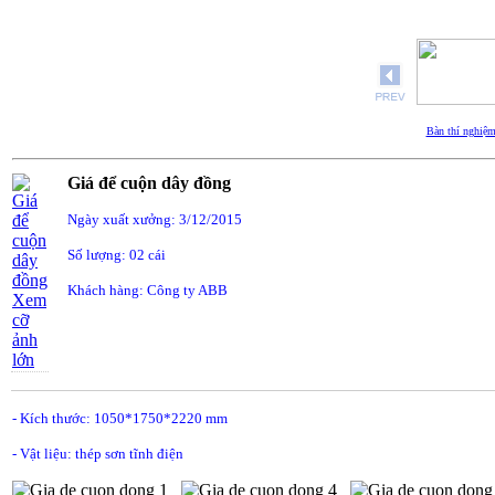
Bàn thí nghiệ
Giá để cuộn dây đồng
Ngày xuất xưởng: 3/12/2015
Số lượng: 02 cái
Khách hàng: Công ty ABB
Xem
cỡ
ảnh
lớn
- Kích thước: 1050*1750*2220 mm
- Vật liệu: thép sơn tĩnh điện