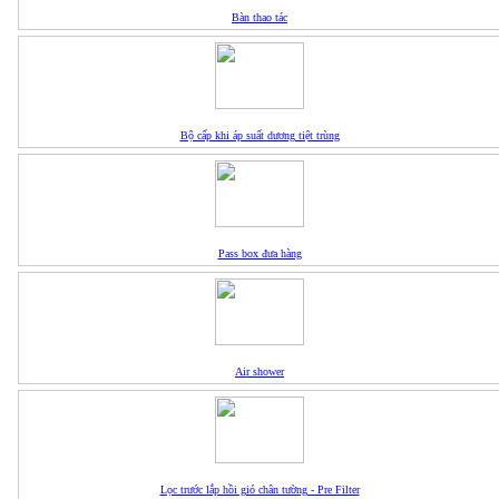
Bàn thao tác
Bộ cấp khi áp suất dương tiệt trùng
Pass box đưa hàng
Air shower
Lọc trước lắp hồi gió chân tường - Pre Filter