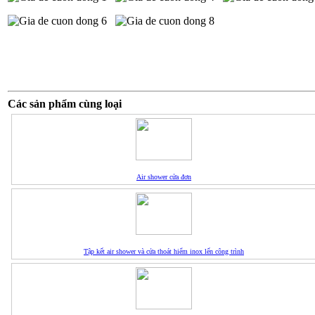
Các sản phẩm cùng loại
Air shower cửa đơn
Tập kết air shower và cửa thoát hiểm inox lến công trình