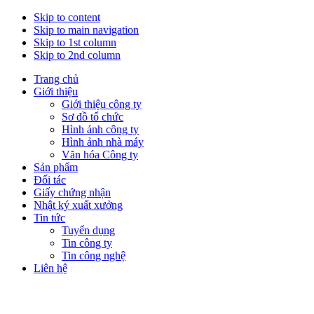
Skip to content
Skip to main navigation
Skip to 1st column
Skip to 2nd column
Trang chủ
Giới thiệu
Giới thiệu công ty
Sơ đồ tổ chức
Hình ảnh công ty
Hình ảnh nhà máy
Văn hóa Công ty
Sản phẩm
Đối tác
Giấy chứng nhận
Nhật ký xuất xưởng
Tin tức
Tuyển dụng
Tin công ty
Tin công nghệ
Liên hệ