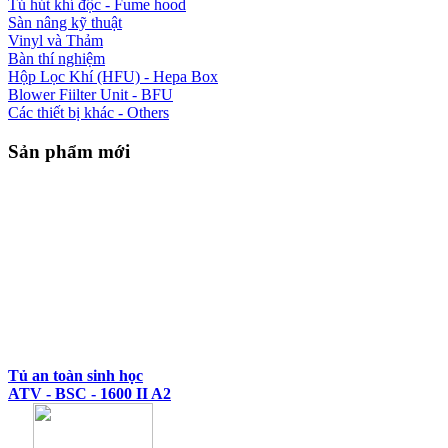
Tủ hút khí độc - Fume hood
Sàn nâng kỹ thuật
Vinyl và Thảm
Bàn thí nghiệm
Hộp Lọc Khí (HFU) - Hepa Box
Blower Fiilter Unit - BFU
Các thiết bị khác - Others
Sản phẩm mới
Tủ an toàn sinh học
ATV - BSC - 1600 II A2