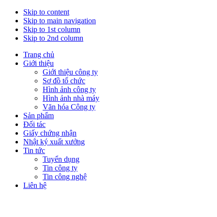
Skip to content
Skip to main navigation
Skip to 1st column
Skip to 2nd column
Trang chủ
Giới thiệu
Giới thiệu công ty
Sơ đồ tổ chức
Hình ảnh công ty
Hình ảnh nhà máy
Văn hóa Công ty
Sản phẩm
Đối tác
Giấy chứng nhận
Nhật ký xuất xưởng
Tin tức
Tuyển dụng
Tin công ty
Tin công nghệ
Liên hệ