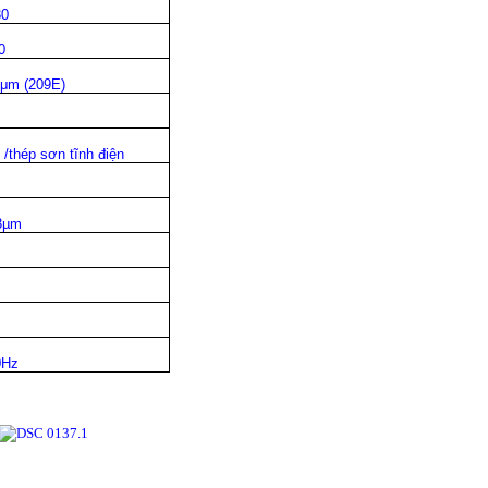
30
0
5μm (209E)
 /thép sơn tĩnh điện
3µm
0Hz