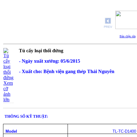
Bàn chậu rửa
Tủ cấy loại thổi đứng
- Ngày xuất xưởng: 05/6/2015
- Xuất cho: Bệnh viện gang thép Thái Nguyên
Xem
cỡ
ảnh
lớn
THÔNG SỐ KỸ THUẬT:
Model
TL-TC-D1400