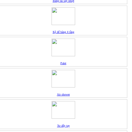
Băng tải sấy nhiệt
Kệ để hàng 4 tầng
Palet
Air shower
Xe đẩy tay