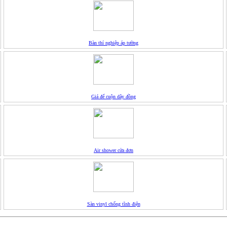
Bàn thí nghiệp áp tường
Giá để cuộn dây đồng
Air shower cửa đơn
Sàn vinyl chống tĩnh điện