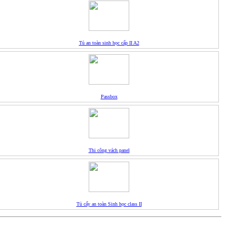
Tủ an toàn sinh học cấp II A2
Passbox
Thi công vách panel
Tủ cấy an toàn Sinh học class II