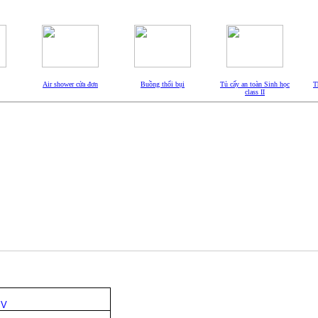
Air shower cửa đơn
Buồng thổi bụi
Tủ cấy an toàn Sinh học
T
class II
 V