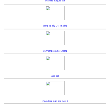
Tủ đựng dụng cụ sơn
Băng tải sấy UV tự động
Máy làm sạch bao đường
Pass box
Tủ an toàn sinh học class II