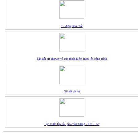
Tủ đựng hóa chất
Tập kết air shower và cửa thoát hiểm inox lến công trình
Giá để vật tư
Lọc trước lắp hồi gió chân tường - Pre Filter