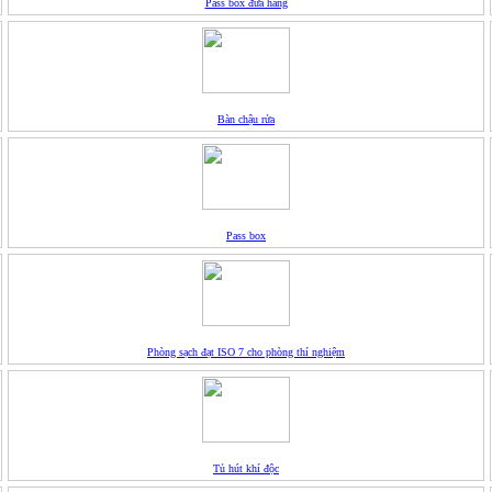
Pass box đưa hàng
Bàn chậu rửa
Pass box
Phòng sạch đạt ISO 7 cho phòng thí nghiệm
Tủ hút khí độc