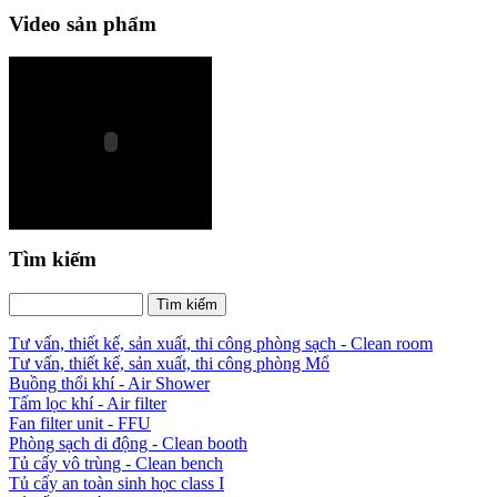
Video sản phẩm
Tìm kiếm
Tư vấn, thiết kế, sản xuất, thi công phòng sạch - Clean room
Tư vấn, thiết kế, sản xuất, thi công phòng Mổ
Buồng thổi khí - Air Shower
Tấm lọc khí - Air filter
Fan filter unit - FFU
Phòng sạch di động - Clean booth
Tủ cấy vô trùng - Clean bench
Tủ cấy an toàn sinh học class I