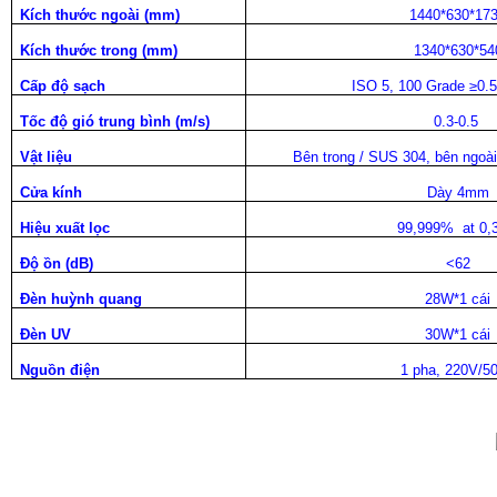
Kích thước ngoài (
mm)
1440*630*17
Kích thước trong (
mm)
1340*630*54
Cấp độ sạch
ISO 5, 100 Grade ≥0.
Tốc độ gió trung bình (
m/s)
0.3-0.5
Vật liệu
Bên trong / SUS 304, bên ngoài
Cửa kính
Dày 4mm
Hiệu xuất lọc
99,999% at 0,
Độ ồn (
dB)
<62
Đèn huỳnh quang
28W*1 cái
Đèn UV
30W*1 cái
Nguồn điện
1 pha, 220V/5