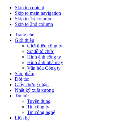
Skip to content
Skip to main navigation
Skip to 1st column
Skip to 2nd column
Trang chủ
Giới thiệu
Giới thiệu công ty
Sơ đồ tổ chức
Hình ảnh công ty
Hình ảnh nhà máy
Văn hóa Công ty
Sản phẩm
Đối tác
Giấy chứng nhận
Nhật ký xuất xưởng
Tin tức
Tuyển dụng
Tin công ty
Tin công nghệ
Liên hệ