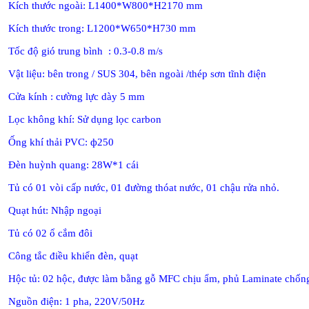
Kích thước ngoài: L1400*W800*H2170 mm
Kích thước trong: L1200*W650*H730 mm
Tốc độ gió trung bình : 0.3-0.8 m/s
Vật liệu: bên trong / SUS 304, bên ngoài /thép sơn tĩnh điện
Cửa kính : cường lực dày 5 mm
Lọc không khí: Sử dụng lọc carbon
Ống khí thải PVC: ф250
Đèn huỳnh quang: 28W*1 cái
Tủ có 01 vòi cấp nước, 01 đường thóat nước, 01 chậu rửa nhỏ.
Quạt hút: Nhập ngoại
Tủ có 02 ổ cắm đôi
Công tắc điều khiển đèn, quạt
Hộc tủ: 02 hộc, được làm bằng gỗ MFC chịu ẩm, phủ Laminate chốn
Nguồn điện: 1 pha, 220V/50Hz