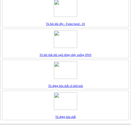
Tủ hút khí độc - Fume hood - 01
Tủ hút thải khí sạch dòng chảy xuống DWS
Tủ đựng hóa chất có khử mùi
Tủ đựng hóa chất