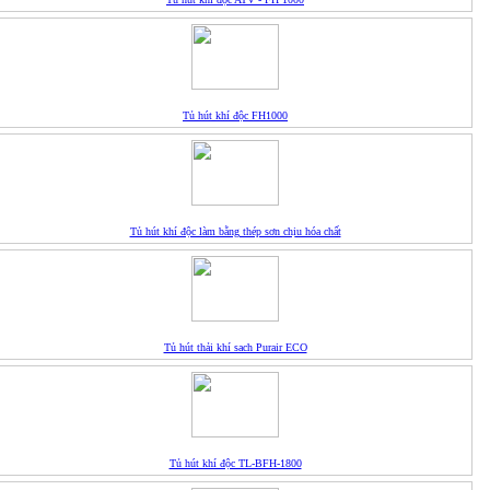
Tủ hút khí độc FH1000
Tủ hút khí độc làm bằng thép sơn chịu hóa chất
Tủ hút thải khí sach Purair ECO
Tủ hút khí độc TL-BFH-1800