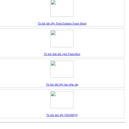
Tủ hút khí độc Total Exhaust Fume Hood
Tủ hút thải khí sạch Fume-Box
Tủ hút khí độc hai chậu rửa
Tủ hút khí độc FH1000(X)