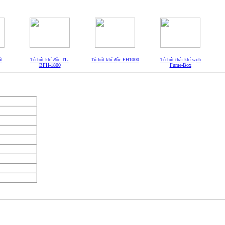
t
Tủ hút khí độc TL-
Tủ hút khí độc FH1000
Tủ hút thải khí sạch
BFH-1800
Fume-Box