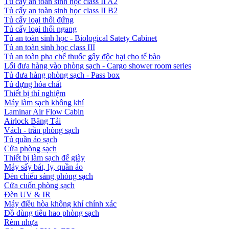
Tủ cấy an toàn sinh học class II A2
Tủ cấy an toàn sinh học class II B2
Tủ cấy loại thổi đứng
Tủ cấy loại thổi ngang
Tủ an toàn sinh học - Biological Satety Cabinet
Tủ an toàn sinh học class III
Tủ an toàn pha chế thuốc gây độc hại cho tế bào
Lối đưa hàng vào phòng sạch - Cargo shower room series
Tủ đưa hàng phòng sạch - Pass box
Tủ đựng hóa chất
Thiết bị thí nghiệm
Máy làm sạch không khí
Laminar Air Flow Cabin
Airlock Băng Tải
Vách - trần phòng sạch
Tủ quần áo sạch
Cửa phòng sạch
Thiết bị làm sạch đế giày
Máy sấy bát, ly, quần áo
Đèn chiếu sáng phòng sạch
Cửa cuốn phòng sạch
Đèn UV & IR
Máy điều hòa không khí chính xác
Đồ dùng tiêu hao phòng sạch
Rèm nhựa