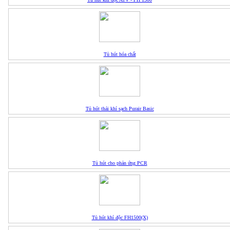
Tủ hút hóa chất
Tủ hút thải khí sạch Purair Basic
Tủ hút cho phản ứng PCR
Tủ hút khí độc FH1500(X)