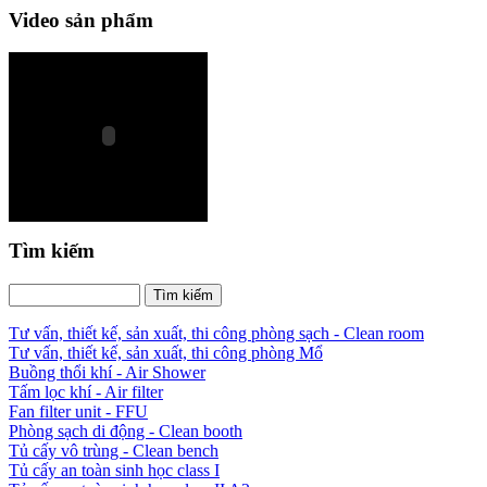
Video sản phẩm
Tìm kiếm
Tư vấn, thiết kế, sản xuất, thi công phòng sạch - Clean room
Tư vấn, thiết kế, sản xuất, thi công phòng Mổ
Buồng thổi khí - Air Shower
Tấm lọc khí - Air filter
Fan filter unit - FFU
Phòng sạch di động - Clean booth
Tủ cấy vô trùng - Clean bench
Tủ cấy an toàn sinh học class I