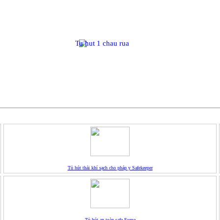
Tủ hút thải khí sạch cho pháp y Safekeeper
Tủ hút an toàn safe Fume