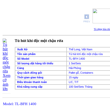
Tủ đựng hóa chấ
Tủ hút khí độc một chậu rửa
Xuất Xứ
Thế Long, Việt Nam
Tên sản phẩm
Tủ hút khí độc một chậu rửa
Số Model
TL-BFH 1400
Số lượng đặt hàng tối thiểu
1 Set/Sets
Cảng
Hải Phòng
Quy cách đóng gói
Pallet gỗ, Containers
Xem
Thời gian giao hàng
15 ngày
cỡ
Điều khoản thanh toán
L/C, T/T
ảnh
Khả năng cung cấp
100 Set/Sets Tháng
lớn
Model: TL-BFH 1400