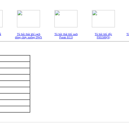
t
Tủ hút thải khí sạch
Tủ hút thải khí sach
Tủ hút khí độc
Tủ
dòng chảy xuống DWS
Purair ECO
FH1500(X)