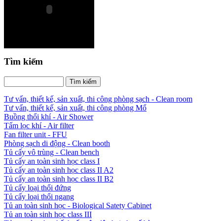
Tìm kiếm
Tư vấn, thiết kế, sản xuất, thi công phòng sạch - Clean room
Tư vấn, thiết kế, sản xuất, thi công phòng Mổ
Buồng thổi khí - Air Shower
Tấm lọc khí - Air filter
Fan filter unit - FFU
Phòng sạch di động - Clean booth
Tủ cấy vô trùng - Clean bench
Tủ cấy an toàn sinh học class I
Tủ cấy an toàn sinh học class II A2
Tủ cấy an toàn sinh học class II B2
Tủ cấy loại thổi đứng
Tủ cấy loại thổi ngang
Tủ an toàn sinh học - Biological Satety Cabinet
Tủ an toàn sinh học class III