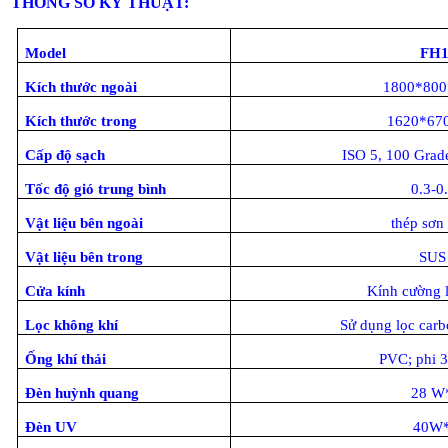
THÔNG SỐ KỸ THUẬT:
Model
FH1
Kích thước ngoài
1800*80
Kích thước trong
1620*67
Cấp độ sạch
ISO 5, 100 Grad
Tốc độ gió trung bình
0.3-0
Vật liệu bên ngoài
thép sơn 
Vật liệu bên trong
SUS
Cửa kính
Kính cường 
Lọc không khí
Sử dụng lọc carb
Ống khí thải
PVC; phi 3
Đèn huỳnh quang
28 W*
Đèn UV
40W*