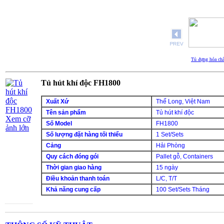
Tủ đựng hóa chấ
Tủ hút khí độc FH1800
Xuất Xứ
Thế Long, Việt Nam
Tên sản phẩm
Tủ hút khí độc
Xem cỡ
Số Model
FH1800
ảnh lớn
Số lượng đặt hàng tối thiểu
1 Set/Sets
Cảng
Hải Phòng
Quy cách đóng gói
Pallet gỗ, Containers
Thời gian giao hàng
15 ngày
Điều khoản thanh toán
L/C, T/T
Khả năng cung cấp
100 Set/Sets Tháng