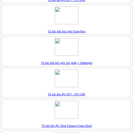
Tủ hút thải khí sạch Fume-Box
Tủ hút thải khí sạch cho pháp y Safekeeper
Tủ hút khí độc ATV - FH 1500
Tủ hút khí độc Total Exhaust Fume Hood