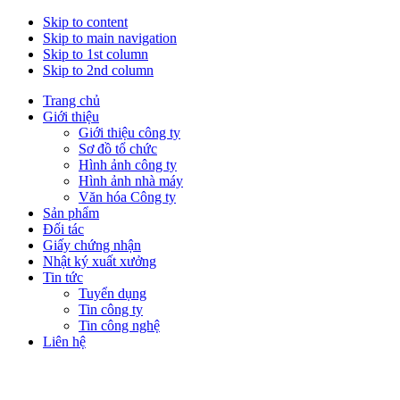
Skip to content
Skip to main navigation
Skip to 1st column
Skip to 2nd column
Trang chủ
Giới thiệu
Giới thiệu công ty
Sơ đồ tổ chức
Hình ảnh công ty
Hình ảnh nhà máy
Văn hóa Công ty
Sản phẩm
Đối tác
Giấy chứng nhận
Nhật ký xuất xưởng
Tin tức
Tuyển dụng
Tin công ty
Tin công nghệ
Liên hệ