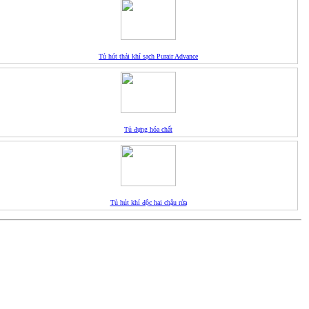
Tủ hút thải khí sạch Purair Advance
Tủ đựng hóa chất
Tủ hút khí độc hai chậu rửa