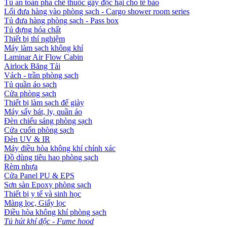
Tủ an toàn pha chế thuốc gây độc hại cho tế bào
Lối đưa hàng vào phòng sạch - Cargo shower room series
Tủ đưa hàng phòng sạch - Pass box
Tủ đựng hóa chất
Thiết bị thí nghiệm
Máy làm sạch không khí
Laminar Air Flow Cabin
Airlock Băng Tải
Vách - trần phòng sạch
Tủ quần áo sạch
Cửa phòng sạch
Thiết bị làm sạch đế giày
Máy sấy bát, ly, quần áo
Đèn chiếu sáng phòng sạch
Cửa cuốn phòng sạch
Đèn UV & IR
Máy điều hòa không khí chính xác
Đồ dùng tiêu hao phòng sạch
Rèm nhựa
Cửa Panel PU & EPS
Sơn sàn Epoxy phòng sạch
Thiết bị y tế và sinh học
Màng lọc, Giấy lọc
Điều hòa không khí phòng sạch
Tủ hút khí độc - Fume hood