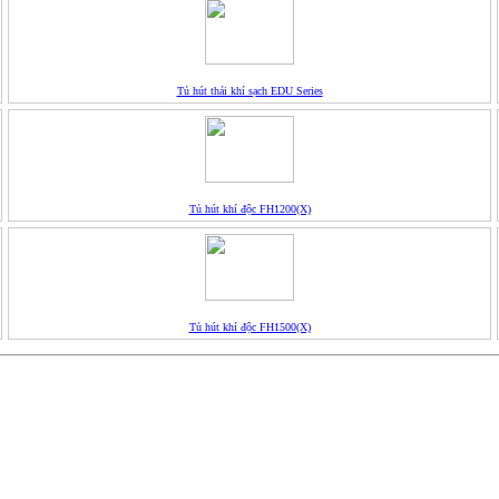
Tủ hút thải khí sạch EDU Series
Tủ hút khí độc FH1200(X)
Tủ hút khí độc FH1500(X)