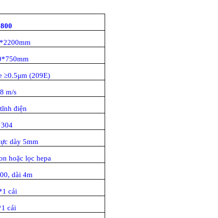
800
0*2200mm
0*750mm
e ≥0.5μm (209E)
.8 m/s
tĩnh điện
 304
lực dày 5mm
on hoặc lọc hepa
00, dài 4m
1 cái
1 cái