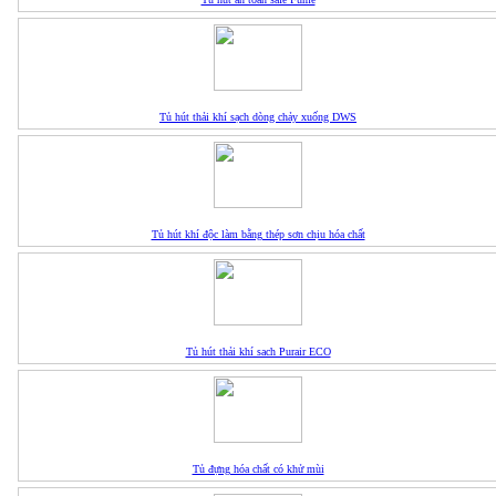
Tủ hút thải khí sạch dòng chảy xuống DWS
Tủ hút khí độc làm bằng thép sơn chịu hóa chất
Tủ hút thải khí sach Purair ECO
Tủ đựng hóa chất có khử mùi