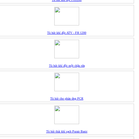
Tủ hút khí độc ATV - FH 1200
Tủ hút khí độc một chậu rửa
Tủ hút cho phản ứng PCR
Tủ hút thải khí sạch Purair Basic