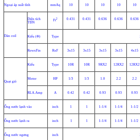
Ngoại áp suất tĩnh
mmAq
10
10
10
10
10
Diện tích
2
0.431
0.431
0.636
0.636
0.636
Ft
TĐN
Dàn coil
Kiểu (Φ)
Type
RowxFin
RxF
3x15
3x15
3x15
3x15
4x15
Kiểu
Type
10R
10R
9RX2
12RX2
12RX2
Motor
HP
1/3
1/3
1.0
2.2
2.2
Quạt gió
RLA.Amp
A
0.42
0.42
0.93
0.93
0.93
Ống nước lạnh vào
inch
1
1
1-1/4
1-1/4
1-1/2
Ống nước lạnh ra
inch
1
1
1-1/4
1-1/4
1-1/2
Ống nước ngưng
inch