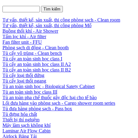
Tư vấn, thiết kế, sản xuất, thi công phòng sạch - Clean room
Tư vấn, thiết kế, sản xuất, thi công phòng Mổ
Buồng thổi khí - Air Shower
Tấm lọc khí - Air filter
Fan filter unit - FFU
Phòng sạch di động - Clean booth
Tủ cấy vô trùng - Clean bench
Tủ cấy an toàn sinh học class I
Tủ cấy an toàn sinh học class II A2
Tủ cấy an toàn sinh học class II B2
Tủ cấy loại thổi đứng
Tủ cấy loại thổi ngang
Tủ an toàn sinh học - Biological Satety Cabinet
Tủ an toàn sinh học class III
Tủ an toàn pha chế thuốc gây độc hại cho tế bào
Lối đưa hàng vào phòng sạch - Cargo shower room series
Tủ đưa hàng phòng sạch - Pass box
Tủ đựng hóa chất
Thiết bị thí nghiệm
Máy làm sạch không khí
Laminar Air Flow Cabin
Airlock Băng Tải