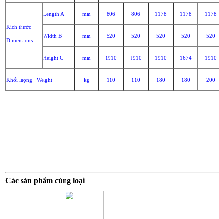
Length A
mm
806
806
1178
1178
1178
Kích thước
Width B
mm
520
520
520
520
520
Dimensions
Height C
mm
1910
1910
1910
1674
1910
Khối lượng Weight
kg
110
110
180
180
200
Các sản phẩm cùng loại