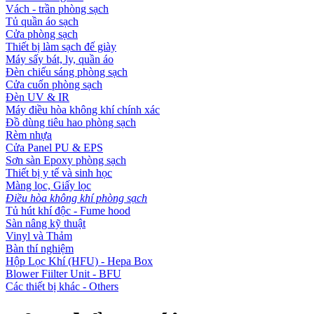
Vách - trần phòng sạch
Tủ quần áo sạch
Cửa phòng sạch
Thiết bị làm sạch đế giày
Máy sấy bát, ly, quần áo
Đèn chiếu sáng phòng sạch
Cửa cuốn phòng sạch
Đèn UV & IR
Máy điều hòa không khí chính xác
Đồ dùng tiêu hao phòng sạch
Rèm nhựa
Cửa Panel PU & EPS
Sơn sàn Epoxy phòng sạch
Thiết bị y tế và sinh học
Màng lọc, Giấy lọc
Điều hòa không khí phòng sạch
Tủ hút khí độc - Fume hood
Sàn nâng kỹ thuật
Vinyl và Thảm
Bàn thí nghiệm
Hộp Lọc Khí (HFU) - Hepa Box
Blower Fiilter Unit - BFU
Các thiết bị khác - Others