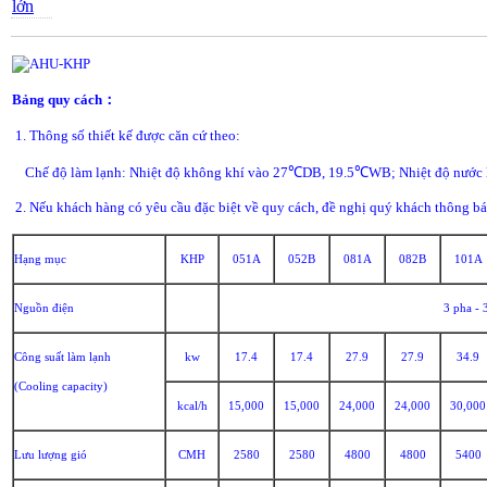
lớn
Bảng quy cách：
1. Thông số thiết kế được căn cứ theo:
Chế độ làm lạnh: Nhiệt độ không khí vào 27℃DB, 19.5℃WB; Nhiệt độ nước lạ
2. Nếu khách hàng có yêu cầu đặc biệt về quy cách, đề nghị quý khách thông bá
Hạng mục
KHP
051A
052B
081A
082B
101A
Nguồn điện
3 pha -
Công suất làm lạnh
kw
17.4
17.4
27.9
27.9
34.9
(Cooling capacity)
kcal/h
15,000
15,000
24,000
24,000
30,000
Lưu lượng gió
CMH
2580
2580
4800
4800
5400