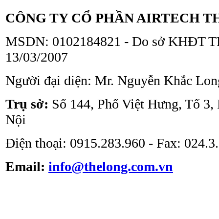
CÔNG TY CỔ PHẦN AIRTECH T
MSDN: 0102184821 - Do sở KHĐT TP
13/03/2007
Người đại diện: Mr. Nguyễn Khắc Lon
Tủ an toàn sinh học
ATV - BSC - 1000 II A2
Trụ sở:
Số 144, Phố Việt Hưng, Tổ 3,
Nội
Điện thoại: 0915.283.960 - Fax: 024.
Email:
info@thelong.com.vn
Tủ cấy vô trùng ATV -
VS -1301L