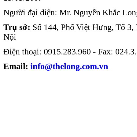
Tủ an toàn sinh học
Người đại diện: Mr. Nguyễn Khắc Lon
ATV - BSC - 1000 II A2
Trụ sở:
Số 144, Phố Việt Hưng, Tổ 3,
Nội
Điện thoại: 0915.283.960 - Fax: 024.
Email:
info@thelong.com.vn
Tủ cấy vô trùng ATV -
VS -1301L
Tủ cấy vô trùng loại thổi
đứng ATV-VCB1600