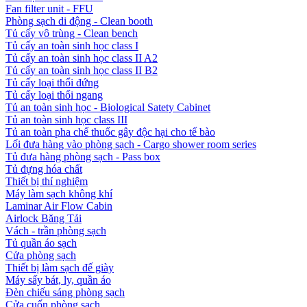
Fan filter unit - FFU
Phòng sạch di động - Clean booth
Tủ cấy vô trùng - Clean bench
Tủ cấy an toàn sinh học class I
Tủ cấy an toàn sinh học class II A2
Tủ cấy an toàn sinh học class II B2
Tủ cấy loại thổi đứng
Tủ cấy loại thổi ngang
Tủ an toàn sinh học - Biological Satety Cabinet
Tủ an toàn sinh học class III
Tủ an toàn pha chế thuốc gây độc hại cho tế bào
Lối đưa hàng vào phòng sạch - Cargo shower room series
Tủ đưa hàng phòng sạch - Pass box
Tủ đựng hóa chất
Thiết bị thí nghiệm
Máy làm sạch không khí
Laminar Air Flow Cabin
Airlock Băng Tải
Vách - trần phòng sạch
Tủ quần áo sạch
Cửa phòng sạch
Thiết bị làm sạch đế giày
Máy sấy bát, ly, quần áo
Đèn chiếu sáng phòng sạch
Cửa cuốn phòng sạch