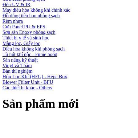
Đèn UV & IR
Máy điều hòa không khí chính xác
Đồ dùng tiêu hao phòng sạch
Rèm nhựa
Cửa Panel PU & EPS
Sơn sàn Epoxy phòng sạch
Thiết bị y tế và sinh học
Màng lọc, Giấy lọc
Điều hòa không khí phòng sạch
Tủ hút khí độc - Fume hood
Sàn nâng kỹ thuật
Vinyl và Thảm
Bàn thí nghiệm
Hộp Lọc Khí (HFU) - Hepa Box
Blower Fiilter Unit - BFU
Các thiết bị khác - Others
Sản phẩm mới