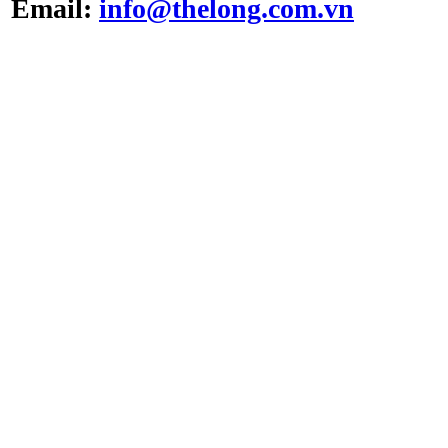
Email:
info@thelong.com.vn
Tủ cấy vô trùng ATV -
VS -1301L
Tủ cấy vô trùng loại thổi
đứng ATV-VCB1600
Hộp trung chuyển Pass
Box ATV - PB999(U)