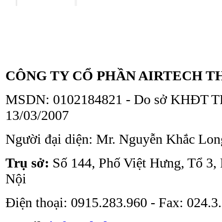
Tủ an toàn sinh học
ATV - BSC - 1300 II A2
CÔNG TY CỔ PHẦN AIRTECH T
MSDN: 0102184821 - Do sở KHĐT TP
13/03/2007
Người đại diện: Mr. Nguyễn Khắc Lon
Tủ an toàn sinh học
ATV - BSC - 1000 II A2
Trụ sở:
Số 144, Phố Việt Hưng, Tổ 3,
Nội
Điện thoại: 0915.283.960 - Fax: 024.