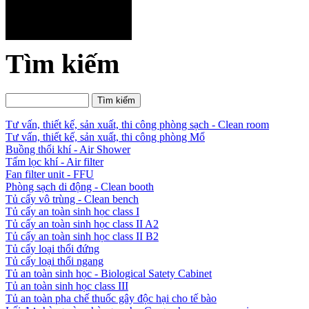
Tìm kiếm
Tư vấn, thiết kế, sản xuất, thi công phòng sạch - Clean room
Tư vấn, thiết kế, sản xuất, thi công phòng Mổ
Buồng thổi khí - Air Shower
Tấm lọc khí - Air filter
Fan filter unit - FFU
Phòng sạch di động - Clean booth
Tủ cấy vô trùng - Clean bench
Tủ cấy an toàn sinh học class I
Tủ cấy an toàn sinh học class II A2
Tủ cấy an toàn sinh học class II B2
Tủ cấy loại thổi đứng
Tủ cấy loại thổi ngang
Tủ an toàn sinh học - Biological Satety Cabinet
Tủ an toàn sinh học class III
Tủ an toàn pha chế thuốc gây độc hại cho tế bào