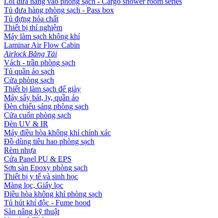
Lối đưa hàng vào phòng sạch - Cargo shower room series
Tủ đưa hàng phòng sạch - Pass box
Tủ đựng hóa chất
Thiết bị thí nghiệm
Máy làm sạch không khí
Laminar Air Flow Cabin
Airlock Băng Tải
Vách - trần phòng sạch
Tủ quần áo sạch
Cửa phòng sạch
Thiết bị làm sạch đế giày
Máy sấy bát, ly, quần áo
Đèn chiếu sáng phòng sạch
Cửa cuốn phòng sạch
Đèn UV & IR
Máy điều hòa không khí chính xác
Đồ dùng tiêu hao phòng sạch
Rèm nhựa
Cửa Panel PU & EPS
Sơn sàn Epoxy phòng sạch
Thiết bị y tế và sinh học
Màng lọc, Giấy lọc
Điều hòa không khí phòng sạch
Tủ hút khí độc - Fume hood
Sàn nâng kỹ thuật