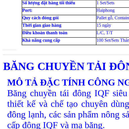
Số lượng đặt hàng tối thiểu
1 Set/Sets
Port:
Haiphong
Quy cách đóng gói
Pallet gỗ, Contain
Thời gian giao hàng
15 ngày
Điều khoản thanh toán
L/C, T/T
Khả năng cung cấp
100 Set/Sets Thá
BĂNG CHUYỀN TẢI ĐÔ
MÔ TẢ ĐẶC TÍNH CÔNG N
Băng chuyền tái đông IQF siê
thiết kế và chế tạo chuyên dùn
đông lạnh, các sản phẩm nông sả
cấp đông IQF và mạ băng.