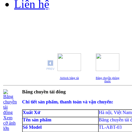
Liên hệ
Airlock băng tải
Băng chuyền phòng
thuốc
Băng chuyền tải đông
Chi tiết sản phẩm, thanh toán và vận chuyển:
Xuất Xứ
Hà nội, Việt Nam
Xem
Tên sản phẩm
Băng chuyền tải 
cỡ ảnh
Số Model
TL-ABT-03
lớn