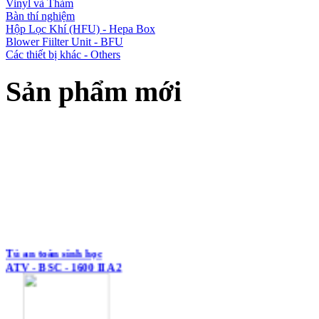
Vinyl và Thảm
Bàn thí nghiệm
Hộp Lọc Khí (HFU) - Hepa Box
Blower Fiilter Unit - BFU
Các thiết bị khác - Others
Sản phẩm mới
Tủ an toàn sinh học
ATV - BSC - 1600 II A2