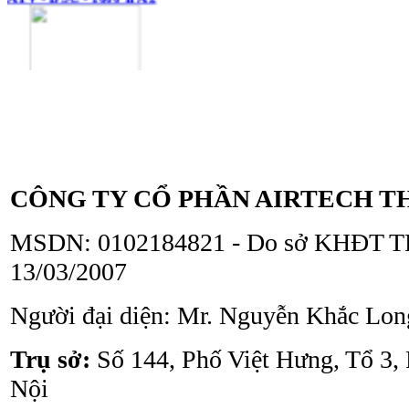
Tủ an toàn sinh học
ATV - BSC - 1300 II A2
CÔNG TY CỔ PHẦN AIRTECH T
MSDN: 0102184821 - Do sở KHĐT TP
13/03/2007
Người đại diện: Mr. Nguyễn Khắc Lon
Tủ an toàn sinh học
ATV - BSC - 1000 II A2
Trụ sở:
Số 144, Phố Việt Hưng, Tổ 3,
Nội