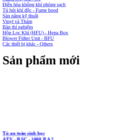
Điều hòa không khí phòng sạch
Tủ hút khí độc - Fume hood
Sàn nâng kỹ thuật
Vinyl và Thảm
Bàn thí nghiệm
Hộp Lọc Khí (HFU) - Hepa Box
Blower Fiilter Unit - BFU
Các thiết bị khác - Others
Sản phẩm mới
Tủ an toàn sinh học
ATV - BSC - 1600 II A2