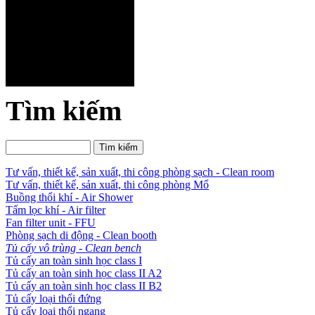
Tìm kiếm
Tư vấn, thiết kế, sản xuất, thi công phòng sạch - Clean room
Tư vấn, thiết kế, sản xuất, thi công phòng Mổ
Buồng thổi khí - Air Shower
Tấm lọc khí - Air filter
Fan filter unit - FFU
Phòng sạch di động - Clean booth
Tủ cấy vô trùng - Clean bench
Tủ cấy an toàn sinh học class I
Tủ cấy an toàn sinh học class II A2
Tủ cấy an toàn sinh học class II B2
Tủ cấy loại thổi đứng
Tủ cấy loại thổi ngang