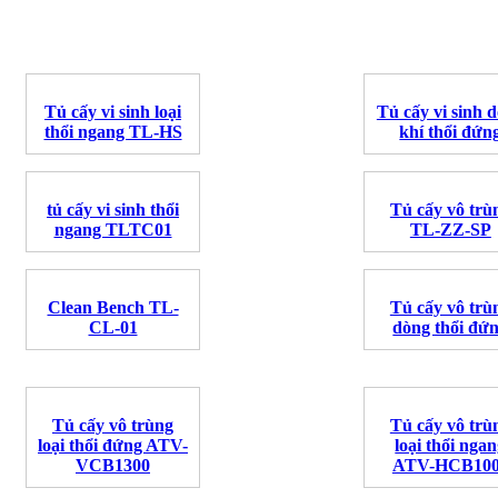
Tủ cấy vi sinh loại
Tủ cấy vi sinh 
thổi ngang TL-HS
khí thổi đứn
tủ cấy vi sinh thổi
Tủ cấy vô trù
ngang TLTC01
TL-ZZ-SP
Clean Bench TL-
Tủ cấy vô trù
CL-01
dòng thổi đứ
Tủ cấy vô trùng
Tủ cấy vô trù
loại thổi đứng ATV-
loại thổi nga
VCB1300
ATV-HCB10