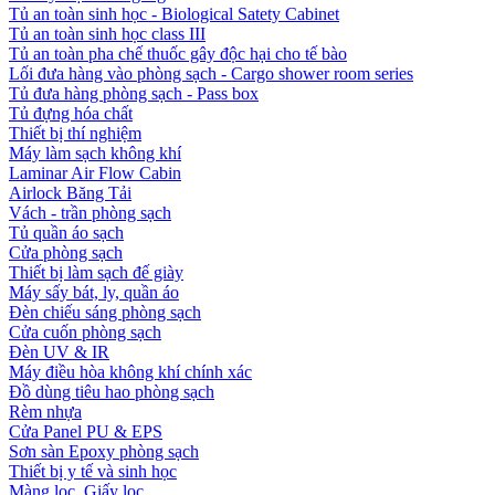
Tủ an toàn sinh học - Biological Satety Cabinet
Tủ an toàn sinh học class III
Tủ an toàn pha chế thuốc gây độc hại cho tế bào
Lối đưa hàng vào phòng sạch - Cargo shower room series
Tủ đưa hàng phòng sạch - Pass box
Tủ đựng hóa chất
Thiết bị thí nghiệm
Máy làm sạch không khí
Laminar Air Flow Cabin
Airlock Băng Tải
Vách - trần phòng sạch
Tủ quần áo sạch
Cửa phòng sạch
Thiết bị làm sạch đế giày
Máy sấy bát, ly, quần áo
Đèn chiếu sáng phòng sạch
Cửa cuốn phòng sạch
Đèn UV & IR
Máy điều hòa không khí chính xác
Đồ dùng tiêu hao phòng sạch
Rèm nhựa
Cửa Panel PU & EPS
Sơn sàn Epoxy phòng sạch
Thiết bị y tế và sinh học
Màng lọc, Giấy lọc