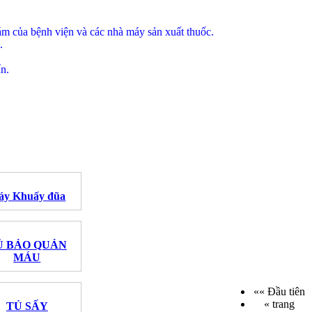
hám của bệnh viện và các nhà máy sản xuất thuốc.
.
ẩn.
áy Khuấy đũa
Ủ BẢO QUẢN
MÁU
«« Đầu tiên
« trang
TỦ SẤY