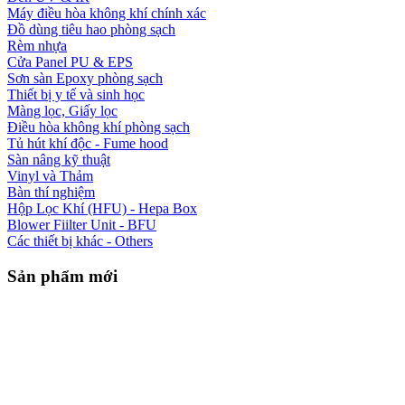
Máy điều hòa không khí chính xác
Đồ dùng tiêu hao phòng sạch
Rèm nhựa
Cửa Panel PU & EPS
Sơn sàn Epoxy phòng sạch
Thiết bị y tế và sinh học
Màng lọc, Giấy lọc
Điều hòa không khí phòng sạch
Tủ hút khí độc - Fume hood
Sàn nâng kỹ thuật
Vinyl và Thảm
Bàn thí nghiệm
Hộp Lọc Khí (HFU) - Hepa Box
Blower Fiilter Unit - BFU
Các thiết bị khác - Others
Sản phẩm mới