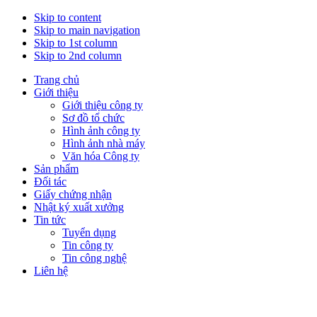
Skip to content
Skip to main navigation
Skip to 1st column
Skip to 2nd column
Trang chủ
Giới thiệu
Giới thiệu công ty
Sơ đồ tổ chức
Hình ảnh công ty
Hình ảnh nhà máy
Văn hóa Công ty
Sản phẩm
Đối tác
Giấy chứng nhận
Nhật ký xuất xưởng
Tin tức
Tuyển dụng
Tin công ty
Tin công nghệ
Liên hệ