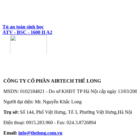
Tủ an toàn sinh học
ATV - BSC - 1600 II A2
CÔNG TY CỔ PHẦN AIRTECH THẾ LONG
Tủ an toàn sinh học
ATV - BSC - 1300 II A2
MSDN: 0102184821 - Do sở KHĐT TP Hà Nội cấp ngày 13/03/20
Người đại diện: Mr. Nguyễn Khắc Long
Trụ sở:
Số 144, Phố Việt Hưng, Tổ 3, Phường Việt Hưng,Hà Nội
Điện thoại: 0915.283.960 - Fax: 024.3.8726894
Email:
info@thelong.com.vn