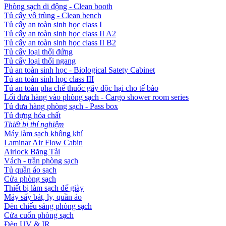
Phòng sạch di động - Clean booth
Tủ cấy vô trùng - Clean bench
Tủ cấy an toàn sinh học class I
Tủ cấy an toàn sinh học class II A2
Tủ cấy an toàn sinh học class II B2
Tủ cấy loại thổi đứng
Tủ cấy loại thổi ngang
Tủ an toàn sinh học - Biological Satety Cabinet
Tủ an toàn sinh học class III
Tủ an toàn pha chế thuốc gây độc hại cho tế bào
Lối đưa hàng vào phòng sạch - Cargo shower room series
Tủ đưa hàng phòng sạch - Pass box
Tủ đựng hóa chất
Thiết bị thí nghiệm
Máy làm sạch không khí
Laminar Air Flow Cabin
Airlock Băng Tải
Vách - trần phòng sạch
Tủ quần áo sạch
Cửa phòng sạch
Thiết bị làm sạch đế giày
Máy sấy bát, ly, quần áo
Đèn chiếu sáng phòng sạch
Cửa cuốn phòng sạch
Đèn UV & IR