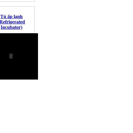
Tủ ấp lạnh
(Refrigerated
Incubator)