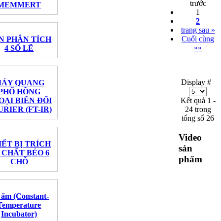
trước
MEMMERT
1
2
trang sau »
Cuối cùng
N PHÂN TÍCH
»»
4 SỐ LẼ
Display #
ÁY QUANG
PHỔ HỒNG
OẠI BIẾN ĐỔI
Kết quả 1 -
RIER (FT-IR)
24 trong
tổng số 26
Video
IẾT BỊ TRÍCH
sản
 CHẤT BÉO 6
phẩm
CHỖ
 ấm (Constant-
Temperature
Incubator)