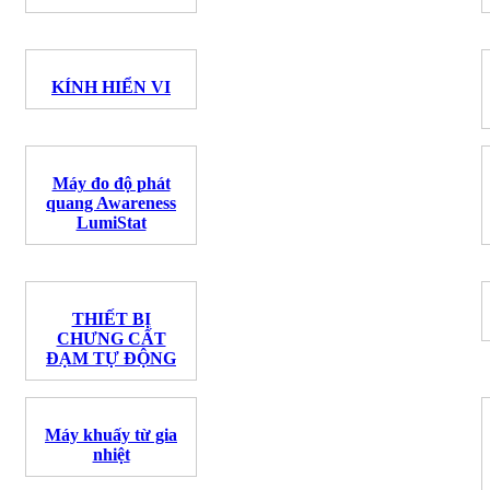
KÍNH HIỂN VI
Máy đo độ phát
quang Awareness
LumiStat
THIẾT BỊ
CHƯNG CẤT
ĐẠM TỰ ĐỘNG
Máy khuấy từ gia
nhiệt