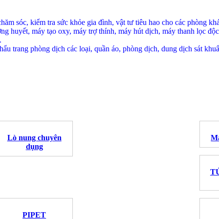
hăm sóc, kiểm tra sức khỏe gia đình, vật tư tiêu hao cho các phòng k
g huyết, máy tạo oxy, máy trợ thính, máy hút dịch, máy thanh lọc độc
.
, khẩu trang phòng dịch các loại, quần áo, phòng dịch, dung dịch sát khu
Lò nung chuyên
M
dụng
T
PIPET