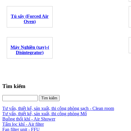
Tủ sấy (Forced Air
Oven)
Máy Nghiền (xay)-(
Disintegrator)
Tìm kiếm
Tư vấn, thiết kế, sản xuất, thi công phòng sạch - Clean room
Tư vấn, thiết kế, sản xuất, thi công phòng Mổ
Buồng thổi khí - Air Shower
Tấm lọc khí - Air filter
Fan filter unit - FFU