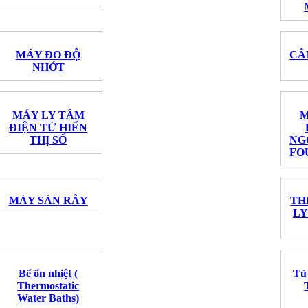
MÁY ĐO ĐỘ
CÂ
NHỚT
MÁY LY TÂM
M
ĐIỆN TỬ HIỂN
THỊ SỐ
NG
FOU
MÁY SÀN RÂY
TH
LY
Bể ổn nhiệt (
Tủ
Thermostatic
Water Baths)