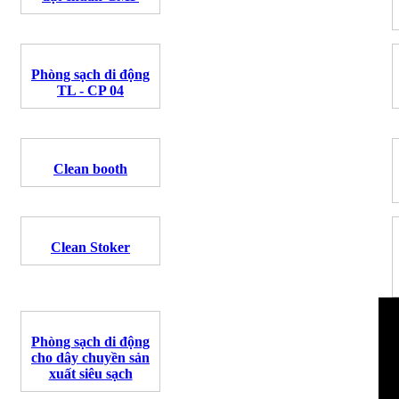
Phòng sạch di động
TL - CP 04
Clean booth
Clean Stoker
Phòng sạch di động
cho dây chuyền sản
xuất siêu sạch