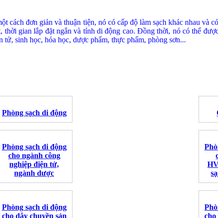
t cách đơn giản và thuận tiện, nó có cấp độ làm sạch khác nhau và có
ạt, thời gian lắp đặt ngắn và tính di động cao. Đồng thời, nó có thể đ
n tử, sinh học, hóa học, dược phẩm, thực phẩm, phòng sơn...
Phòng sạch di động
Phòng sạch di động
Phò
cho ngành công
nghiệp điện tử,
HV
ngành dược
sạ
Phòng sạch di động
Phò
cho dây chuyền sản
cho