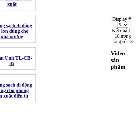
xuất
Display #
ng sạch di động
Kết quả 1 -
 lớn dùng cho
18 trong
nhà xưởng
tổng số 18
Video
an Unit TL-CB-
sản
05
phẩm
ng sạch di động
ng cho phòng
n xuất điện tử