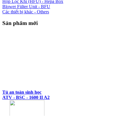
Hộp Lọc Khí (HFU) - Hepa Box
Blower Fiilter Unit - BFU
Các thiết bị khác - Others
Sản phẩm mới
Tủ an toàn sinh học
ATV - BSC - 1600 II A2