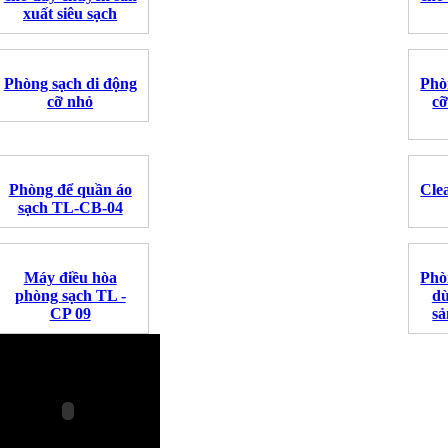
xuất siêu sạch
Phòng sạch di động
Phò
cỡ nhỏ
cỡ
Phòng để quần áo
Cle
sạch TL-CB-04
Máy điều hòa
Phò
phòng sạch TL -
dù
CP 09
sả