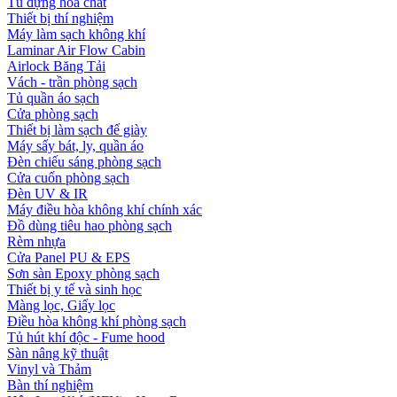
Tủ đựng hóa chất
Thiết bị thí nghiệm
Máy làm sạch không khí
Laminar Air Flow Cabin
Airlock Băng Tải
Vách - trần phòng sạch
Tủ quần áo sạch
Cửa phòng sạch
Thiết bị làm sạch đế giày
Máy sấy bát, ly, quần áo
Đèn chiếu sáng phòng sạch
Cửa cuốn phòng sạch
Đèn UV & IR
Máy điều hòa không khí chính xác
Đồ dùng tiêu hao phòng sạch
Rèm nhựa
Cửa Panel PU & EPS
Sơn sàn Epoxy phòng sạch
Thiết bị y tế và sinh học
Màng lọc, Giấy lọc
Điều hòa không khí phòng sạch
Tủ hút khí độc - Fume hood
Sàn nâng kỹ thuật
Vinyl và Thảm
Bàn thí nghiệm