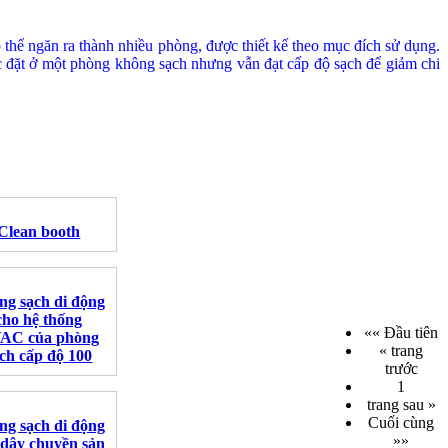
 thể ngăn ra thành nhiều phòng, được thiết kế theo mục đích sử dụng.
ược đặt ở một phòng không sạch nhưng vẫn đạt cấp độ sạch để giảm chi
Clean booth
ng sạch di động
cho hệ thống
«« Đầu tiên
AC của phòng
« trang
ch cấp độ 100
trước
1
trang sau »
Cuối cùng
ng sạch di động
»»
 dây chuyền sản