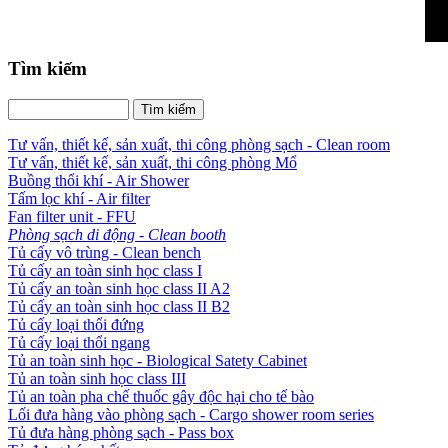
Tìm kiếm
Tư vấn, thiết kế, sản xuất, thi công phòng sạch - Clean room
Tư vấn, thiết kế, sản xuất, thi công phòng Mổ
Buồng thổi khí - Air Shower
Tấm lọc khí - Air filter
Fan filter unit - FFU
Phòng sạch di động - Clean booth
Tủ cấy vô trùng - Clean bench
Tủ cấy an toàn sinh học class I
Tủ cấy an toàn sinh học class II A2
Tủ cấy an toàn sinh học class II B2
Tủ cấy loại thổi đứng
Tủ cấy loại thổi ngang
Tủ an toàn sinh học - Biological Satety Cabinet
Tủ an toàn sinh học class III
Tủ an toàn pha chế thuốc gây độc hại cho tế bào
Lối đưa hàng vào phòng sạch - Cargo shower room series
Tủ đưa hàng phòng sạch - Pass box