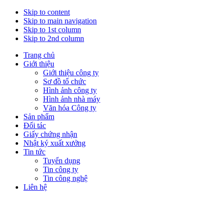
Skip to content
Skip to main navigation
Skip to 1st column
Skip to 2nd column
Trang chủ
Giới thiệu
Giới thiệu công ty
Sơ đồ tổ chức
Hình ảnh công ty
Hình ảnh nhà máy
Văn hóa Công ty
Sản phẩm
Đối tác
Giấy chứng nhận
Nhật ký xuất xưởng
Tin tức
Tuyển dụng
Tin công ty
Tin công nghệ
Liên hệ