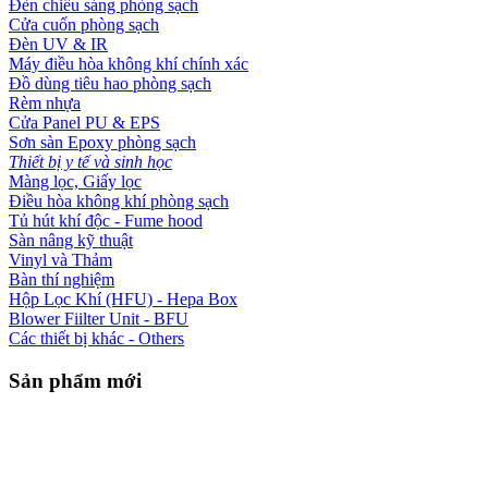
Đèn chiếu sáng phòng sạch
Cửa cuốn phòng sạch
Đèn UV & IR
Máy điều hòa không khí chính xác
Đồ dùng tiêu hao phòng sạch
Rèm nhựa
Cửa Panel PU & EPS
Sơn sàn Epoxy phòng sạch
Thiết bị y tế và sinh học
Màng lọc, Giấy lọc
Điều hòa không khí phòng sạch
Tủ hút khí độc - Fume hood
Sàn nâng kỹ thuật
Vinyl và Thảm
Bàn thí nghiệm
Hộp Lọc Khí (HFU) - Hepa Box
Blower Fiilter Unit - BFU
Các thiết bị khác - Others
Sản phẩm mới