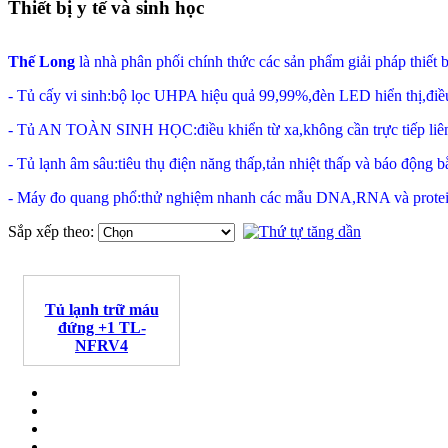
Thiết bị y tế và sinh học
Thế Long
là nhà phân phối chính thức các sản phẩm giải pháp thiết 
- Tủ cấy vi sinh:bộ lọc UHPA hiệu quả 99,99%,đèn LED hiển thị,điều
- Tủ AN TOÀN SINH HỌC:điều khiển từ xa,không cần trực tiếp liên 
- Tủ lạnh âm sâu:tiêu thụ điện năng thấp,tản nhiệt thấp và báo động b
- Máy đo quang phổ:thử nghiệm nhanh các mẫu DNA,RNA và protein,đ
Sắp xếp theo:
Tủ lạnh trữ máu
đứng +1 TL-
NFRV4