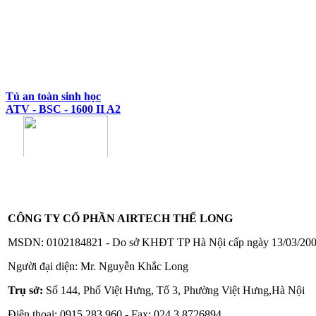
Tủ an toàn sinh học
ATV - BSC - 1600 II A2
CÔNG TY CỔ PHẦN AIRTECH THẾ LONG
Tủ an toàn sinh học
ATV - BSC - 1300 II A2
MSDN: 0102184821 - Do sở KHĐT TP Hà Nội cấp ngày 13/03/20
Người đại diện: Mr. Nguyễn Khắc Long
Trụ sở:
Số 144, Phố Việt Hưng, Tổ 3, Phường Việt Hưng,Hà Nội
Điện thoại: 0915.283.960 - Fax: 024.3.8726894