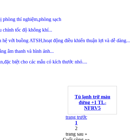
bị phòng thí nghiệm,phòng sạch
 chỉnh tốc độ không khí...
hệ với buồng ATSH,hoạt động điều khiển thuận lợi và dễ dàng...
ằng âm thanh và hình ảnh...
ặc biệt cho các mẫu có kích thước nhỏ....
Tủ lạnh trữ máu
đứng +1 TL-
NFRV5
trang trước
1
2
trang sau »
Cuối cùng »»