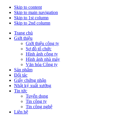
Skip to content
Skip to main navigation
Skip to 1st column
Skip to 2nd column
Trang chủ
Giới thiệu
Giới thiệu công ty
Sơ đồ tổ chức
Hình ảnh công ty
Hình ảnh nhà máy
Văn hóa Công ty
Sản phẩm
Đối tác
Giấy chứng nhận
Nhật ký xuất xưởng
Tin tức
Tuyển dụng
Tin công ty
Tin công nghệ
Liên hệ