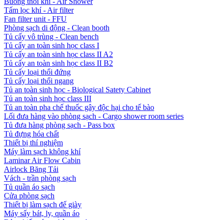
Buồng thổi khí - Air Shower
Tấm lọc khí - Air filter
Fan filter unit - FFU
Phòng sạch di động - Clean booth
Tủ cấy vô trùng - Clean bench
Tủ cấy an toàn sinh học class I
Tủ cấy an toàn sinh học class II A2
Tủ cấy an toàn sinh học class II B2
Tủ cấy loại thổi đứng
Tủ cấy loại thổi ngang
Tủ an toàn sinh học - Biological Satety Cabinet
Tủ an toàn sinh học class III
Tủ an toàn pha chế thuốc gây độc hại cho tế bào
Lối đưa hàng vào phòng sạch - Cargo shower room series
Tủ đưa hàng phòng sạch - Pass box
Tủ đựng hóa chất
Thiết bị thí nghiệm
Máy làm sạch không khí
Laminar Air Flow Cabin
Airlock Băng Tải
Vách - trần phòng sạch
Tủ quần áo sạch
Cửa phòng sạch
Thiết bị làm sạch đế giày
Máy sấy bát, ly, quần áo